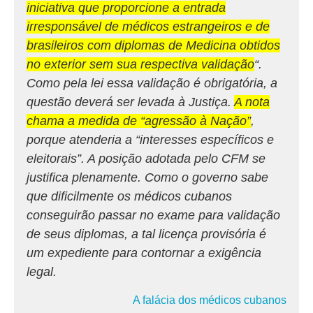
iniciativa que proporcione a entrada
irresponsável de médicos estrangeiros e de
brasileiros com diplomas de Medicina obtidos
no exterior sem sua respectiva validação
“.
Como pela lei essa validação é obrigatória, a
questão deverá ser levada à Justiça.
A nota
chama a medida de “agressão à Nação”
,
porque atenderia a “interesses específicos e
eleitorais”. A posição adotada pelo CFM se
justifica plenamente. Como o governo sabe
que dificilmente os médicos cubanos
conseguirão passar no exame para validação
de seus diplomas, a tal licença provisória é
um expediente para contornar a exigência
legal.
A falácia dos médicos cubanos