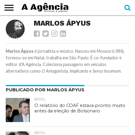
EXPEDIENTE
MARLOS ÁPYUS
CADERNOS
SEÇÕES
COMO
CONTATO
ESPECIAIS
AJUDAR
Marlos Ápyus
é jornalista e músico. Nasceu em Mossoró (RN),
formou-se em Natal, trabalha em São Paulo. É co-fundador e
editor d'A Agência. Coleciona passagens em veículos
alternativos como
O Antagonista
,
Implicante
e
Senso Incomum
.
PUBLICADO POR MARLOS ÁPYUS
BRASIL
O relatório do COAF estava pronto muito
antes da eleição de Bolsonaro
BRASIL