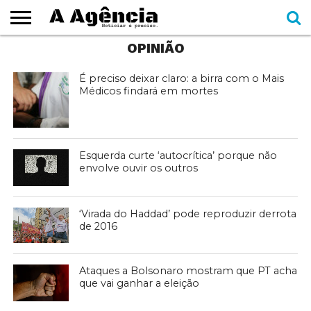
OPINIÃO
EXPEDIENTE
CADERNOS
SEÇÕES
COMO
CONTATO
ESPECIAIS
AJUDAR
É preciso deixar claro: a birra com o Mais
Médicos findará em mortes
Esquerda curte ‘autocrítica’ porque não
envolve ouvir os outros
‘Virada do Haddad’ pode reproduzir derrota
de 2016
Ataques a Bolsonaro mostram que PT acha
que vai ganhar a eleição