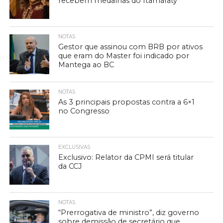
recebem medalhas do Itamaraty
NOTAS
Gestor que assinou com BRB por ativos
que eram do Master foi indicado por
Mantega ao BC
NOTAS
As 3 principais propostas contra a 6×1
no Congresso
EXCLUSIVAS
Exclusivo: Relator da CPMI será titular
da CCJ
NOTAS
“Prerrogativa de ministro”, diz governo
sobre demissão de secretário que