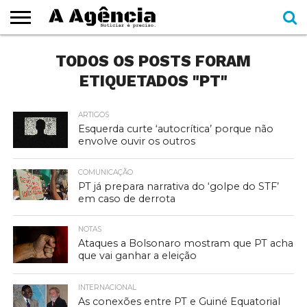
EXPEDIENTE
TODOS OS POSTS FORAM
CADERNOS
SEÇÕES
COMO
CONTATO
ESPECIAIS
AJUDAR
ETIQUETADOS "PT"
ARTIGOS
Esquerda curte ‘autocrítica’ porque não
envolve ouvir os outros
COMUNICAÇÃO
PT já prepara narrativa do ‘golpe do STF’
em caso de derrota
NOTAS
Ataques a Bolsonaro mostram que PT acha
que vai ganhar a eleição
INTERNACIONAL
As conexões entre PT e Guiné Equatorial