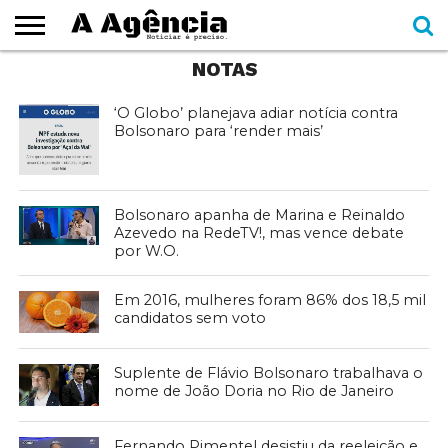
NOTAS
EXPEDIENTE
CADERNOS
SEÇÕES
COMO
CONTATO
ESPECIAIS
AJUDAR
‘O Globo’ planejava adiar notícia contra
Bolsonaro para ‘render mais’
Bolsonaro apanha de Marina e Reinaldo
Azevedo na RedeTV!, mas vence debate
por W.O.
Em 2016, mulheres foram 86% dos 18,5 mil
candidatos sem voto
Suplente de Flávio Bolsonaro trabalhava o
nome de João Doria no Rio de Janeiro
Fernando Pimentel desistiu da reeleição e